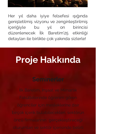
Her yıl daha iyiye felsefesi ışığında
genişletilmiş vizyonu ve zenginleştirilmiş
içeriğiyle bu yıl on birincisi
düzenlenecek İlk Baretim’25 etkinliği
detayları ile birlikte çok yakında sizlerle!
Proje Hakkında
Seminerler
İlk Baretim, İnşaat ve Mimarlık
Fakültelerinde öğrenim gören
öğrenciler için mesleklerine dair
birçok içerik bulabilecekleri, sektörün
öncü firmalarının gerçekleştireceği
oturumları ve sektör içerisinde belirli