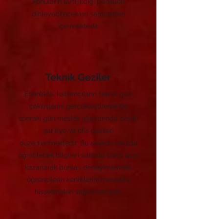
konuların tartışıldığı panelleri
dinleyebilecekleri seminerleri
içermektedir.
Teknik Geziler
Etkinlikte, katılımcıların teknik gezi
çekilişlerini gerçekleştirerek bir
sonraki gün meslek alanlarında çeşitli
şantiye ve ofis gezileri
düzenlenmektedir. Bu sayede okulda
öğretilecek bilgileri sahada bakış açısı
kazanarak bunları deneyimlemek,
öğrencilerin kendilerini meslekte
hissetmeleri sağlamaktadır.