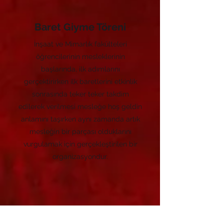
Baret Giyme Töreni
İnşaat ve Mimarlık fakülteleri
öğrencilerinin mesleklerinin
başlarında, ilk adımlarını
gerçektirirken ilk baretlerini etkinlik
sonrasında teker teker takdim
edilerek verilmesi mesleğe hoş geldin
anlamını taşırken aynı zamanda artık
mesleğin bir parçası olduklarını
vurgulamak için gerçekleştirilen bir
organizasyondur.