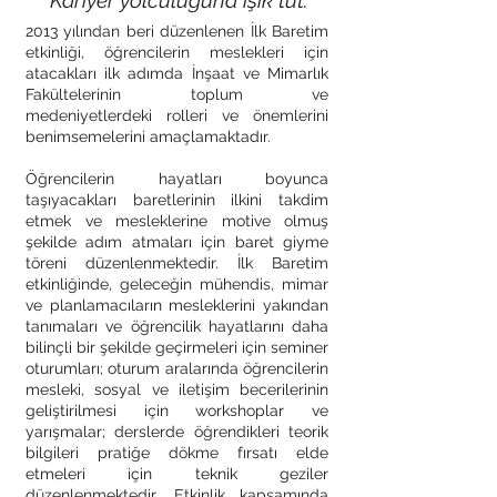
"Kariyer yolculuğuna ışık tut."
2013 yılından beri düzenlenen İlk Baretim
etkinliği, öğrencilerin meslekleri için
atacakları ilk adımda İnşaat ve Mimarlık
Fakültelerinin toplum ve
medeniyetlerdeki rolleri ve önemlerini
benimsemelerini amaçlamaktadır.
Öğrencilerin hayatları boyunca
taşıyacakları baretlerinin ilkini takdim
etmek ve mesleklerine motive olmuş
şekilde adım atmaları için baret giyme
töreni düzenlenmektedir. İlk Baretim
etkinliğinde, geleceğin mühendis, mimar
ve planlamacıların mesleklerini yakından
tanımaları ve öğrencilik hayatlarını daha
bilinçli bir şekilde geçirmeleri için seminer
oturumları; oturum aralarında öğrencilerin
mesleki, sosyal ve iletişim becerilerinin
geliştirilmesi için workshoplar ve
yarışmalar; derslerde öğrendikleri teorik
bilgileri pratiğe dökme fırsatı elde
etmeleri için teknik geziler
düzenlenmektedir. Etkinlik kapsamında