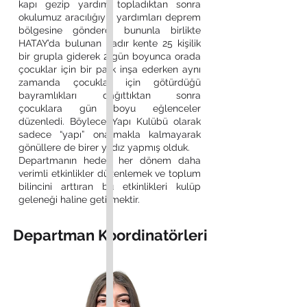
kapı gezip yardım topladıktan sonra
okulumuz aracılığıyla yardımları deprem
bölgesine gönderdi bununla birlikte
HATAY’da bulunan çadır kente 25 kişilik
bir grupla giderek 2 gün boyunca orada
çocuklar için bir park inşa ederken aynı
zamanda çocuklar için götürdüğü
bayramlıkları dağıttıktan sonra
çocuklara gün boyu eğlenceler
düzenledi. Böylece Yapı Kulübü olarak
sadece “yapı” onarmakla kalmayarak
gönüllere de birer yıldız yapmış olduk.
Departmanın hedefi her dönem daha
verimli etkinlikler düzenlemek ve toplum
bilincini arttıran bu etkinlikleri kulüp
geleneği haline getirmektir.
Departman Koordinatörleri