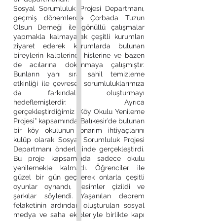
Sosyal Sorumluluk Projesi Departmanı,
geçmiş dönemlerde Çorbada Tuzun
Olsun Derneği ile gönüllü çalışmalar
yapmakla kalmayarak çeşitli kurumları
ziyaret ederek kurumlarda bulunan
bireylerin kalplerine, hislerine ve bazen
de acılarına dokunmaya çalışmıştır.
Bunların yanı sıra sahil temizleme
etkinliği ile çevresel sorumluluklarımıza
da farkındalık oluşturmayı
hedeflemişlerdir. Ayrıca
gerçekleştirdiğimiz “Köy Okulu Yenileme
Projesi” kapsamında Balıkesir’de bulunan
bir köy okulunun onarım ihtiyaçlarını
kulüp olarak Sosyal Sorumluluk Projesi
Departmanı önderliğinde gerçekleştirdi.
Bu proje kapsamında sadece okulu
yenilemekle kalmadı. Öğrenciler ile
güzel bir gün geçirerek onlarla çeşitli
oyunlar oynandı, resimler çizildi ve
şarkılar söylendi. Yaşanılan deprem
felaketinin ardından oluşturulan sosyal
medya ve saha ekipleriyle birlikte kapı