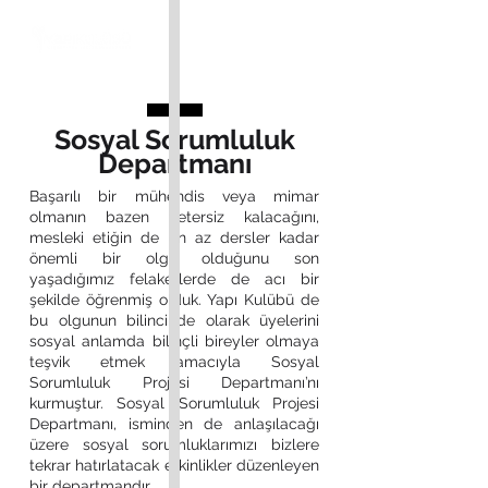
Sosyal Sorumluluk
Departmanı
Başarılı bir mühendis veya mimar
olmanın bazen yetersiz kalacağını,
mesleki etiğin de en az dersler kadar
önemli bir olgu olduğunu son
yaşadığımız felaketlerde de acı bir
şekilde öğrenmiş olduk. Yapı Kulübü de
bu olgunun bilincinde olarak üyelerini
sosyal anlamda bilinçli bireyler olmaya
teşvik etmek amacıyla Sosyal
Sorumluluk Projesi Departmanı’nı
kurmuştur. Sosyal Sorumluluk Projesi
Departmanı, isminden de anlaşılacağı
üzere sosyal sorumluklarımızı bizlere
tekrar hatırlatacak etkinlikler düzenleyen
bir departmandır.