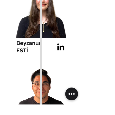
Beyzanur
ESTİ